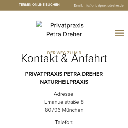
TERMIN ONLINE BUCHEN
Email:
info@privatpraxisdreher.de
Kontakt & Anfahrt
DER WEG ZU MIR
PRIVATPRAXIS
PETRA DREHER
NATURHEILPRAXIS
Adresse:
Emanuelstraße 8
80796 München
Telefon: