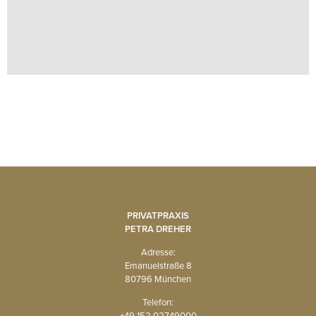
PRIVATPRAXIS
PETRA DREHER
Adresse:
Emanuelstraße 8
80796 München
Telefon:
+49 152 02749000